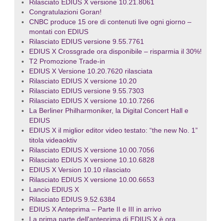
Rilasciato EDIUS X versione 10.21.8061
Congratulazioni Goran!
CNBC produce 15 ore di contenuti live ogni giorno –
montati con EDIUS
Rilasciato EDIUS versione 9.55.7761
EDIUS X Crossgrade ora disponibile – risparmia il 30%!
T2 Promozione Trade-in
EDIUS X Versione 10.20.7620 rilasciata
Rilasciato EDIUS X versione 10.20
Rilasciato EDIUS versione 9.55.7303
Rilasciato EDIUS X versione 10.10.7266
La Berliner Philharmoniker, la Digital Concert Hall e
EDIUS
EDIUS X il miglior editor video testato: “the new No. 1”
titola videaoktiv
Rilasciato EDIUS X versione 10.00.7056
Rilasciato EDIUS X versione 10.10.6828
EDIUS X Version 10.10 rilasciato
Rilasciato EDIUS X versione 10.00.6653
Lancio EDIUS X
Rilasciato EDIUS 9.52.6384
EDIUS X Anteprima – Parte II e III in arrivo
La prima parte dell'anteprima di EDIUS X è ora