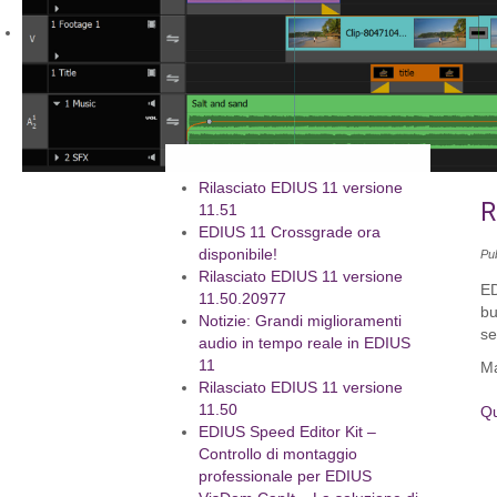
Rilasciato EDIUS 11 versione
R
11.51
EDIUS 11 Crossgrade ora
disponibile!
Pu
Rilasciato EDIUS 11 versione
ED
11.50.20977
bu
Notizie: Grandi miglioramenti
se
audio in tempo reale in EDIUS
11
Ma
Rilasciato EDIUS 11 versione
11.50
Qu
EDIUS Speed Editor Kit –
Controllo di montaggio
professionale per EDIUS