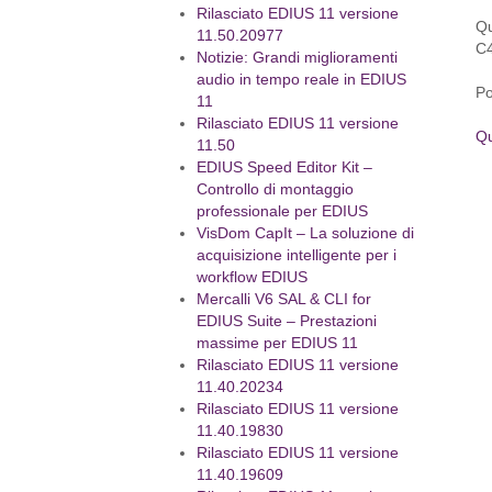
Rilasciato EDIUS 11 versione
Qu
11.50.20977
C4
Notizie: Grandi miglioramenti
audio in tempo reale in EDIUS
Po
11
Rilasciato EDIUS 11 versione
Qu
11.50
EDIUS Speed Editor Kit –
Controllo di montaggio
professionale per EDIUS
VisDom CapIt – La soluzione di
acquisizione intelligente per i
workflow EDIUS
Mercalli V6 SAL & CLI for
EDIUS Suite – Prestazioni
massime per EDIUS 11
Rilasciato EDIUS 11 versione
11.40.20234
Rilasciato EDIUS 11 versione
11.40.19830
Rilasciato EDIUS 11 versione
11.40.19609