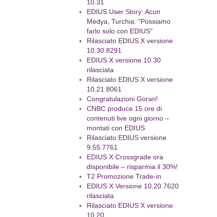
10.31
EDIUS User Story: Acun
Medya, Turchia: "Possiamo
farlo solo con EDIUS"
Rilasciato EDIUS X versione
10.30.8291
EDIUS X versione 10.30
rilasciata
Rilasciato EDIUS X versione
10.21.8061
Congratulazioni Goran!
CNBC produce 15 ore di
contenuti live ogni giorno –
montati con EDIUS
Rilasciato EDIUS versione
9.55.7761
EDIUS X Crossgrade ora
disponibile – risparmia il 30%!
T2 Promozione Trade-in
EDIUS X Versione 10.20.7620
rilasciata
Rilasciato EDIUS X versione
10.20