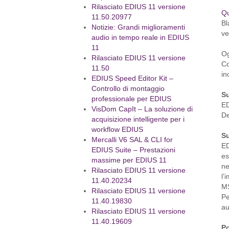
Rilasciato EDIUS 11 versione
Qu
11.50.20977
Bl
Notizie: Grandi miglioramenti
ve
audio in tempo reale in EDIUS
11
Og
Rilasciato EDIUS 11 versione
Co
11.50
in
EDIUS Speed Editor Kit –
Controllo di montaggio
S
professionale per EDIUS
ED
VisDom CapIt – La soluzione di
De
acquisizione intelligente per i
workflow EDIUS
Su
Mercalli V6 SAL & CLI for
ED
EDIUS Suite – Prestazioni
es
massime per EDIUS 11
ne
Rilasciato EDIUS 11 versione
l’
11.40.20234
MS
Rilasciato EDIUS 11 versione
Pe
11.40.19830
au
Rilasciato EDIUS 11 versione
11.40.19609
Po