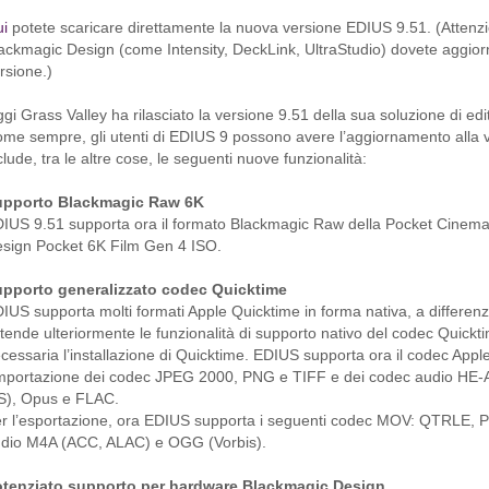
i
potete scaricare direttamente la nuova versione EDIUS 9.51. (
Attenzi
ackmagic Design (come Intensity, DeckLink, UltraStudio) dovete aggiorn
rsione.)
gi Grass Valley ha rilasciato la versione 9.51 della sua soluzione di ed
me sempre, gli utenti di EDIUS 9 possono avere l’aggiornamento alla 
clude, tra le altre cose, le seguenti nuove funzionalità:
upporto Blackmagic Raw 6K
IUS 9.51 supporta ora il formato Blackmagic Raw della Pocket Cinema
sign Pocket 6K Film Gen 4 ISO.
pporto generalizzato codec Quicktime
IUS supporta molti formati Apple Quicktime in forma nativa, a differenza 
tende ulteriormente le funzionalità di supporto nativo del codec Quickt
cessaria l’installazione di Quicktime. EDIUS supporta ora il codec App
importazione dei codec JPEG 2000, PNG e TIFF e dei codec audio H
), Opus e FLAC.
r l’esportazione, ora EDIUS supporta i seguenti codec MOV: QTRLE,
dio M4A (ACC, ALAC) e OGG (Vorbis).
tenziato supporto per hardware Blackmagic Design