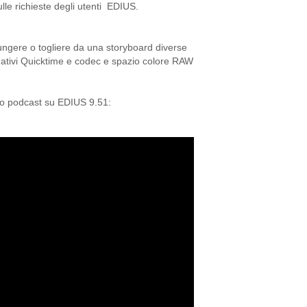
lle richieste degli utenti EDIUS.
iungere o togliere da una storyboard diverse
ativi Quicktime e codec e spazio colore RAW
tro podcast su EDIUS 9.51: