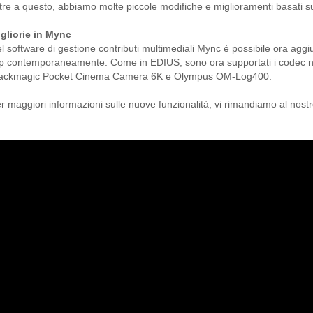
tre a questo, abbiamo molte piccole modifiche e miglioramenti basati su
gliorie in Mync
l software di gestione contributi multimediali Mync è possibile ora agg
ip contemporaneamente. Come in EDIUS, sono ora supportati i codec n
ackmagic Pocket Cinema Camera 6K e Olympus OM-Log400.
r maggiori informazioni sulle nuove funzionalità, vi rimandiamo al nos