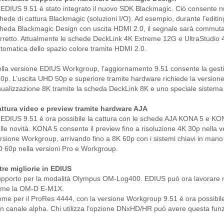
 EDIUS 9.51 è stato integrato il nuovo SDK Blackmagic. Ciò consente nuov
hede di cattura Blackmagic (soluzioni I/O). Ad esempio, durante l’editi
heda Blackmagic Design con uscita HDMI 2.0, il segnale sarà commuta
rretto. Attualmente le schede DeckLink 4K Extreme 12G e UltraStudio
tomatica dello spazio colore tramite HDMI 2.0.
lla versione EDIUS Workgroup, l’aggiornamento 9.51 consente la gesti
0p. L’uscita UHD 50p e superiore tramite hardware richiede la versione 
sualizzazione 8K tramite la scheda DeckLink 8K e uno speciale sistem
ttura video e preview tramite hardware AJA
 EDIUS 9.51 è ora possibile la cattura con le schede AJA KONA 5 e KON
lle novità. KONA 5 consente il preview fino a risoluzione 4K 30p nella 
rsione Workgroup, arrivando fino a 8K 60p con i sistemi chiavi in mano
 60p nella versioni Pro e Workgroup.
tre migliorie in EDIUS
pporto per la modalità Olympus OM-Log400. EDIUS può ora lavorare n
ome la OM-D E-M1X.
me per il ProRes 4444, con la versione Workgroup 9.51 è ora possibi
n canale alpha. Chi utilizza l’opzione DNxHD/HR può avere questa fun