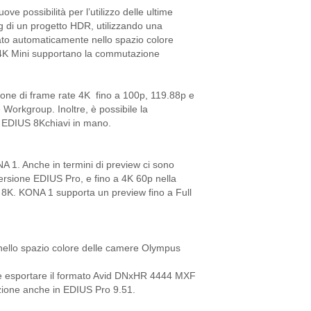
e possibilità per l’utilizzo delle ultime
ng di un progetto HDR, utilizzando una
to automaticamente nello spazio colore
 4K Mini supportano la commutazione
one di frame rate 4K fino a 100p, 119.88p e
Workgroup. Inoltre, è possibile la
a EDIUS 8Kchiavi in mano.
A 1. Anche in termini di preview ci sono
versione EDIUS Pro, e fino a 4K 60p nella
 8K. KONA 1 supporta un preview fino a Full
ello spazio colore delle camere Olympus
le esportare il formato Avid DNxHR 4444 MXF
zione anche in EDIUS Pro 9.51.