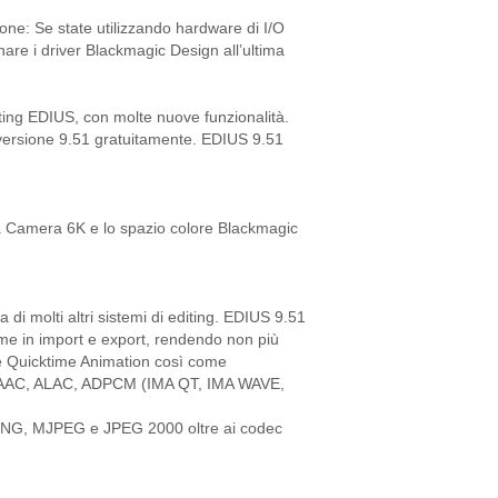
one: Se state utilizzando hardware di I/O
are i driver Blackmagic Design all’ultima
iting EDIUS, con molte nuove funzionalità.
versione 9.51 gratuitamente. EDIUS 9.51
 Camera 6K e lo spazio colore Blackmagic
di molti altri sistemi di editing. EDIUS 9.51
ime in import e export, rendendo non più
le Quicktime Animation così come
E-AAC, ALAC, ADPCM (IMA QT, IMA WAVE,
 PNG, MJPEG e JPEG 2000 oltre ai codec