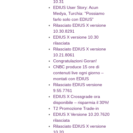
10.31
EDIUS User Story: Acun
Medya, Turchia: "Possiamo
farlo solo con EDIUS"
Rilasciato EDIUS X versione
10.30.8291
EDIUS X versione 10.30
rilasciata
Rilasciato EDIUS X versione
10.21.8061
Congratulazioni Goran!
CNBC produce 15 ore di
contenuti live ogni giorno –
montati con EDIUS
Rilasciato EDIUS versione
9.55.7761
EDIUS X Crossgrade ora
disponibile – risparmia il 30%!
T2 Promozione Trade-in
EDIUS X Versione 10.20.7620
rilasciata
Rilasciato EDIUS X versione
10.20