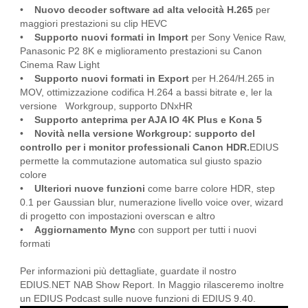
•
Nuovo decoder software ad alta velocità H.265
per
maggiori prestazioni su clip HEVC
•
Supporto nuovi formati in Import
per Sony Venice Raw,
Panasonic P2 8K e miglioramento prestazioni su Canon
Cinema Raw Light
•
Supporto nuovi formati in Export
per H.264/H.265 in
MOV, ottimizzazione codifica H.264 a bassi bitrate e, ler la
versione Workgroup, supporto DNxHR
•
Supporto anteprima per AJA IO 4K Plus e Kona 5
•
Novità nella versione Workgroup: supporto del
controllo per i monitor professionali Canon HDR.
EDIUS
permette la commutazione automatica sul giusto spazio
colore
•
Ulteriori nuove funzioni
come barre colore HDR, step
0.1 per Gaussian blur, numerazione livello voice over, wizard
di progetto con impostazioni overscan e altro
•
Aggiornamento Mync
con support per tutti i nuovi
formati
Per informazioni più dettagliate, guardate il nostro
EDIUS.NET NAB Show Report. In Maggio rilasceremo inoltre
un EDIUS Podcast sulle nuove funzioni di EDIUS 9.40.