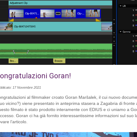
ongratulazioni Goran!
bblicato: 17 Novembre 2021
ngratulazioni al filmmaker croato Goran Maršalek, il cui nuovo document
 tuo vicino?) viene presentato in anteprima stasera a Zagabria di fronte 
esto filmato è stato prodotto interamente con EDIUS e ci uniamo a Go
ccesso. Goran ci ha già fornito interessantissime informazioni sul suo l
ovare l’articolo.