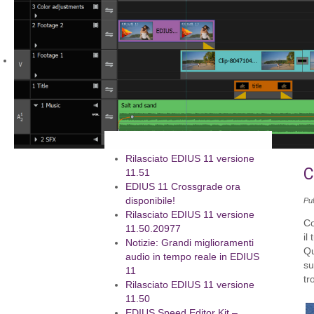
Rilasciato EDIUS 11 versione
C
11.51
EDIUS 11 Crossgrade ora
disponibile!
Pu
Rilasciato EDIUS 11 versione
Co
11.50.20977
il
Notizie: Grandi miglioramenti
Qu
audio in tempo reale in EDIUS
su
11
tr
Rilasciato EDIUS 11 versione
11.50
EDIUS Speed Editor Kit –