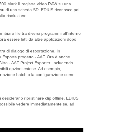
500 Mark II registra video RAW su una
su di una scheda SD. EDIUS riconosce poi
ta risoluzione.
mbiare file tra diversi programmi all'interno
ora essere letti da altre applicazioni dopo
ra di dialogo di esportazione. In
nu Esporta progetto - AAF. Ora è anche
 Altro - AAF Project Exporter. Includendo
nibili opzioni estese. Ad esempio,
ortazione batch o la configurazione come
i desiderano ripristinare clip offline, EDIUS
 è possibile vedere immediatamente se, ad