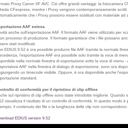
rmato Proxy Canon XF AVC. Ciò offre grandi vantaggi: la fotocamera C
heda CFexpress, mentre i Proxy vengono contemporaneamente scritti 
tomaticamente che i Proxy possono essere sostituiti con materiale ad al
sportazione AAF estesa
vità anche sull'esportazione AAF. Il formato AAF viene utilizzato per sca
 un processo di produzione. Il formato garantisce che i file possano anc
sere stati modificati.
n EDIUS 9.52 è ora possibile produrre file AAF tramite la normale finest
ecedenza, l'esportazione AAF era possibile solo tramite la voce di me
sponibile nella normale finestra di esportazione sotto la voce di menu -
esportatore AAF nella finestra di dialogo di esportazione, sono ora dispo
giungendo un timecode visibile. Oppure, è ora disponibile anche l'esp
portazione standard.
ntrollo di conformità per il ripristino di clip offline
che sul ripristino di clip offline sono state introdotte migliorie. Quando s
52 visualizza il risultato di un controllo di conformità. In questo modo
empio, il contenuto dei file o la lunghezza delle clip non corrispondono.
wnload EDIUS version 9.52