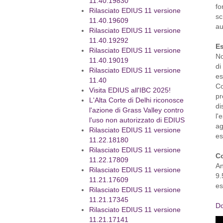
11.40.19830
fo
Rilasciato EDIUS 11 versione
sc
11.40.19609
au
Rilasciato EDIUS 11 versione
11.40.19292
E
Rilasciato EDIUS 11 versione
No
11.40.19019
di
Rilasciato EDIUS 11 versione
es
11.40
Co
Visita EDIUS all'IBC 2025!
pr
L'Alta Corte di Delhi riconosce
di
l'azione di Grass Valley contro
l'
l'uso non autorizzato di EDIUS
ag
Rilasciato EDIUS 11 versione
es
11.22.18180
Rilasciato EDIUS 11 versione
Co
11.22.17809
An
Rilasciato EDIUS 11 versione
9.
11.21.17609
es
Rilasciato EDIUS 11 versione
11.21.17345
Do
Rilasciato EDIUS 11 versione
11.21.17141