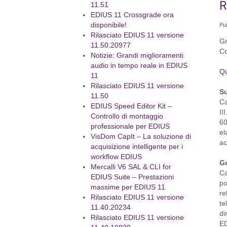
R
11.51
EDIUS 11 Crossgrade ora
disponibile!
Pu
Rilasciato EDIUS 11 versione
Gr
11.50.20977
Co
Notizie: Grandi miglioramenti
audio in tempo reale in EDIUS
Qu
11
Rilasciato EDIUS 11 versione
Su
11.50
Ca
EDIUS Speed Editor Kit –
II
Controllo di montaggio
60
professionale per EDIUS
el
VisDom CapIt – La soluzione di
ac
acquisizione intelligente per i
workflow EDIUS
Ge
Mercalli V6 SAL & CLI for
Ca
EDIUS Suite – Prestazioni
po
massime per EDIUS 11
re
Rilasciato EDIUS 11 versione
te
11.40.20234
di
Rilasciato EDIUS 11 versione
ED