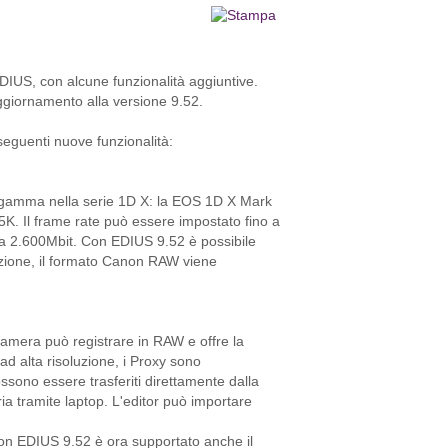
EDIUS, con alcune funzionalità aggiuntive.
ggiornamento alla versione 9.52.
eguenti nuove funzionalità:
 gamma nella serie 1D X: la EOS 1D X Mark
5K. Il frame rate può essere impostato fino a
o a 2.600Mbit. Con EDIUS 9.52 è possibile
razione, il formato Canon RAW viene
amera può registrare in RAW e offre la
ad alta risoluzione, i Proxy sono
ssono essere trasferiti direttamente dalla
a tramite laptop. L'editor può importare
Con EDIUS 9.52 è ora supportato anche il