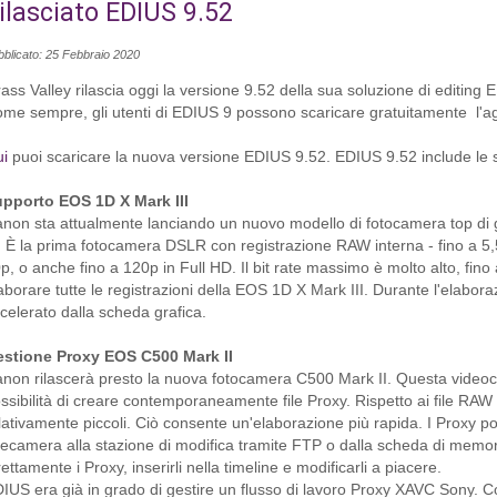
ilasciato EDIUS 9.52
bblicato: 25 Febbraio 2020
ass Valley rilascia oggi la versione 9.52 della sua soluzione di editing 
me sempre, gli utenti di EDIUS 9 possono scaricare gratuitamente l'a
i
puoi scaricare la nuova versione EDIUS 9.52. EDIUS 9.52 include le s
pporto EOS 1D X Mark III
non sta attualmente lanciando un nuovo modello di fotocamera top di
I. È la prima fotocamera DSLR con registrazione RAW interna - fino a 5,
p, o anche fino a 120p in Full HD. Il bit rate massimo è molto alto, fin
aborare tutte le registrazioni della EOS 1D X Mark III. Durante l'elabo
celerato dalla scheda grafica.
stione Proxy EOS C500 Mark II
non rilascerà presto la nuova fotocamera C500 Mark II. Questa videoc
ssibilità di creare contemporaneamente file Proxy. Rispetto ai file RAW 
lativamente piccoli. Ciò consente un'elaborazione più rapida. I Proxy po
lecamera alla stazione di modifica tramite FTP o dalla scheda di memori
rettamente i Proxy, inserirli nella timeline e modificarli a piacere.
IUS era già in grado di gestire un flusso di lavoro Proxy XAVC Sony. 