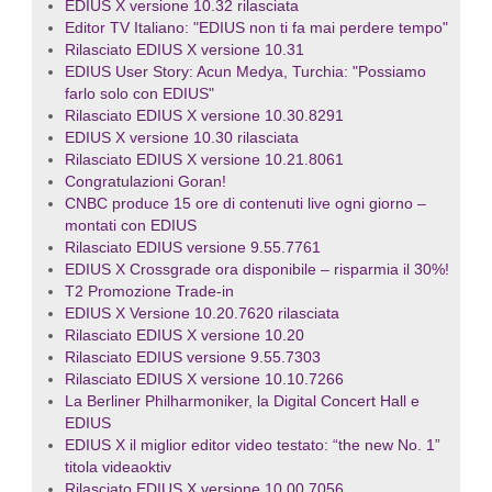
EDIUS X versione 10.32 rilasciata
Editor TV Italiano: "EDIUS non ti fa mai perdere tempo"
Rilasciato EDIUS X versione 10.31
EDIUS User Story: Acun Medya, Turchia: "Possiamo
farlo solo con EDIUS"
Rilasciato EDIUS X versione 10.30.8291
EDIUS X versione 10.30 rilasciata
Rilasciato EDIUS X versione 10.21.8061
Congratulazioni Goran!
CNBC produce 15 ore di contenuti live ogni giorno –
montati con EDIUS
Rilasciato EDIUS versione 9.55.7761
EDIUS X Crossgrade ora disponibile – risparmia il 30%!
T2 Promozione Trade-in
EDIUS X Versione 10.20.7620 rilasciata
Rilasciato EDIUS X versione 10.20
Rilasciato EDIUS versione 9.55.7303
Rilasciato EDIUS X versione 10.10.7266
La Berliner Philharmoniker, la Digital Concert Hall e
EDIUS
EDIUS X il miglior editor video testato: “the new No. 1”
titola videaoktiv
Rilasciato EDIUS X versione 10.00.7056