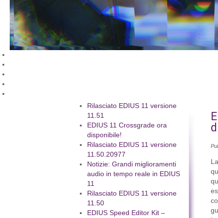
Rilasciato EDIUS 11 versione
E
11.51
d
EDIUS 11 Crossgrade ora
disponibile!
Rilasciato EDIUS 11 versione
Pu
11.50.20977
La
Notizie: Grandi miglioramenti
qu
audio in tempo reale in EDIUS
qu
11
es
Rilasciato EDIUS 11 versione
co
11.50
gu
EDIUS Speed Editor Kit –