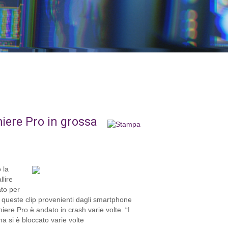
iere Pro in grossa
 la
llire
ato per
di queste clip provenienti dagli smartphone
ere Pro è andato in crash varie volte. “I
ma si è bloccato varie volte