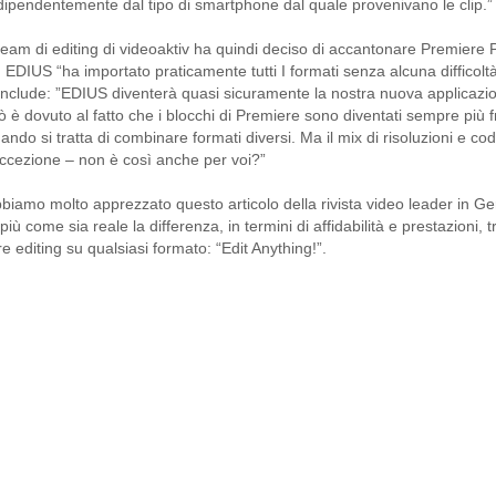
dipendentemente dal tipo di smartphone dal quale provenivano le clip.”
 team di editing di videoaktiv ha quindi deciso di accantonare Premiere 
 EDIUS “ha importato praticamente tutti I formati senza alcuna difficol
nclude: ”EDIUS diventerà quasi sicuramente la nostra nuova applicazione
ò è dovuto al fatto che i blocchi di Premiere sono diventati sempre più
ando si tratta di combinare formati diversi. Ma il mix di risoluzioni e co
eccezione – non è così anche per voi?”
biamo molto apprezzato questo articolo della rivista video leader in Ge
 più come sia reale la differenza, in termini di affidabilità e prestazioni,
re editing su qualsiasi formato: “Edit Anything!”.