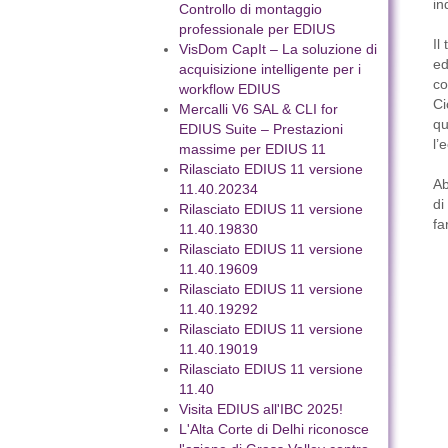
in
Controllo di montaggio
professionale per EDIUS
Il
VisDom CapIt – La soluzione di
ed
acquisizione intelligente per i
co
workflow EDIUS
Ci
Mercalli V6 SAL & CLI for
qu
EDIUS Suite – Prestazioni
l’
massime per EDIUS 11
Rilasciato EDIUS 11 versione
Ab
11.40.20234
di
Rilasciato EDIUS 11 versione
fa
11.40.19830
Rilasciato EDIUS 11 versione
11.40.19609
Rilasciato EDIUS 11 versione
11.40.19292
Rilasciato EDIUS 11 versione
11.40.19019
Rilasciato EDIUS 11 versione
11.40
Visita EDIUS all'IBC 2025!
L'Alta Corte di Delhi riconosce