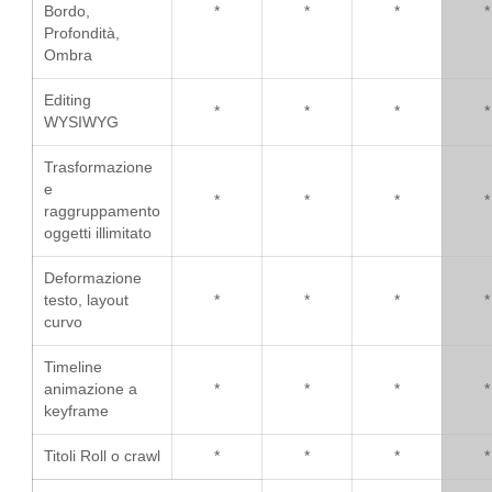
Bordo,
*
*
*
*
Profondità,
Ombra
Editing
*
*
*
*
WYSIWYG
Trasformazione
e
*
*
*
*
raggruppamento
oggetti illimitato
Deformazione
testo, layout
*
*
*
*
curvo
Timeline
animazione a
*
*
*
*
keyframe
Titoli Roll o crawl
*
*
*
*