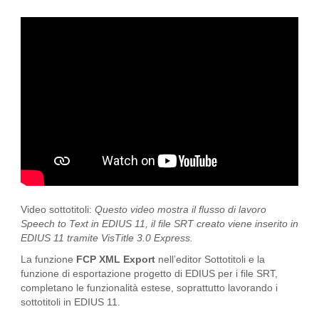
Video sottotitoli:
Questo video mostra il flusso di lavoro
Speech to Text in EDIUS 11, il file SRT creato viene inserito in
EDIUS 11 tramite VisTitle 3.0 Express.
La funzione
FCP XML Export
nell’editor Sottotitoli e la
funzione di esportazione progetto di EDIUS per i file SRT,
completano le funzionalità estese, soprattutto lavorando i
sottotitoli in EDIUS 11.