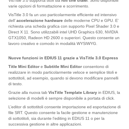
VisTitle 3.0 supporta titoli sia
roll che crawl
. Sono disponibili
varie opzioni di formattazione e scorrimento.
VisTitle 3.0 fa un uso particolarmente efficiente ed intensivo
dell’
accelerazione hardware
delle moderne CPU e GPU. E’
richiesta una scheda grafica con supporto Pixel Shader 3.0 e
Direct X 11. Sono utilizzabili intel UHD Graphics 630, NVIDIA
GTX1050, Radeon HD 2600 o superiori. Questo consente un
lavoro creativo e comodo in modalità WYSIWYG.
Nuove funzioni in EDIUS 11 grazie a VisTitle 3.0 Express
Title Mini Editor
e
Subtitle Mini Editor
consentono di
realizzare in modo particolarmente veloce e semplice titoli e
sottotitoli, ad esempio, quando si devono modificare pannelli
di testo.
Grazie alla nuova tab
VisTitle Template Library
in EDIUS, la
selezione di modelli è sempre disponibile a portata di click.
L’editor di sottotitoli consente importazione ed esportazione di
file SRT. Questo consente la facile gestione e manutenzione
di sottotitoli, sia durante l’editing in EDIUS 11 o per la
successiva gestione in altre applicazioni.