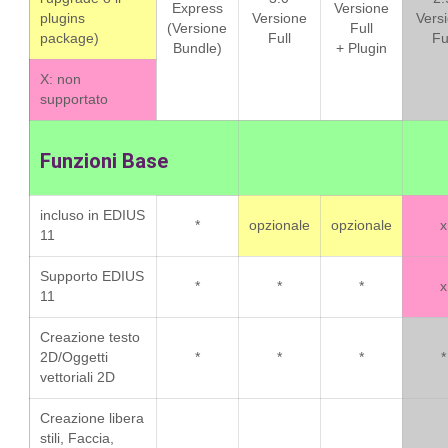
Express
Versione
plugins
Versione
Vers
(Versione
Full
package)
Full
Fu
Bundle)
+ Plugin
X: non
supportato
Funzioni Base
incluso in EDIUS
*
opzionale
opzionale
x
11
Supporto EDIUS
*
*
*
x
11
Creazione testo
2D/Oggetti
*
*
*
*
vettoriali 2D
Creazione libera
stili, Faccia,