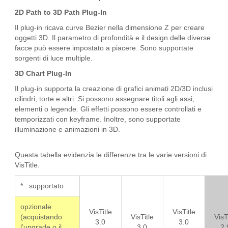
2D Path to 3D Path Plug-In
Il plug-in ricava curve Bezier nella dimensione Z per creare
oggetti 3D. Il parametro di profondità e il design delle diverse
facce può essere impostato a piacere. Sono supportate
sorgenti di luce multiple.
3D Chart Plug-In
Il plug-in supporta la creazione di grafici animati 2D/3D inclusi
cilindri, torte e altri. Si possono assegnare titoli agli assi,
elementi o legende. Gli effetti possono essere controllati e
temporizzati con keyframe. Inoltre, sono supportate
illuminazione e animazioni in 3D.
Questa tabella evidenzia le differenze tra le varie versioni di
VisTitle.
* : supportato
opzionale
VisTitle
VisTitle
(acquistando
VisTitle
VisT
3.0
3.0
l’upgrade o il
3.0
2.