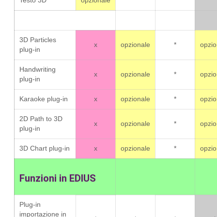
Testo 3D
opzionale
*
*
*
3D Particles
x
opzionale
*
opzio
plug-in
Handwriting
x
opzionale
*
opzio
plug-in
Karaoke plug-in
x
opzionale
*
opzio
2D Path to 3D
x
opzionale
*
opzio
plug-in
3D Chart plug-in
x
opzionale
*
opzio
Funzioni in EDIUS
Plug-in
importazione in