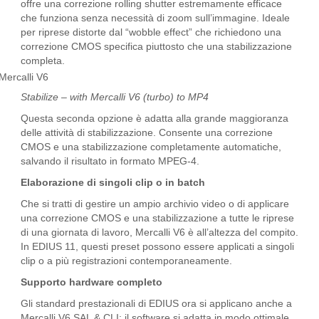
offre una correzione rolling shutter estremamente efficace
che funziona senza necessità di zoom sull’immagine. Ideale
per riprese distorte dal “wobble effect” che richiedono una
correzione CMOS specifica piuttosto che una stabilizzazione
completa.
Stab
ilize – with Mercalli V6 (turbo) to MP4
Questa seconda opzione è adatta alla grande maggioranza
delle attività di stabilizzazione. Consente una correzione
CMOS e una stabilizzazione completamente automatiche,
salvando il risultato in formato MPEG‑4.
Elaborazione di singoli clip o in batch
Che si tratti di gestire un ampio archivio video o di applicare
una correzione CMOS e una stabilizzazione a tutte le riprese
di una giornata di lavoro, Mercalli V6 è all’altezza del compito.
In EDIUS 11, questi preset possono essere applicati a singoli
clip o a più registrazioni contemporaneamente.
Supporto hardware completo
Gli standard prestazionali di EDIUS ora si applicano anche a
Mercalli V6 SAL & CLI: il software si adatta in modo ottimale