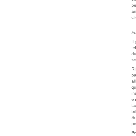
pe
an
cl
Ed
Il
te
du
se
Ri
pa
al
qu
in
e 
la
bi
Se
pe
Pr