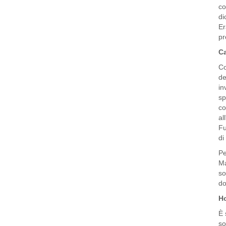
co
di
Er
pr
Ca
Co
de
in
sp
co
al
Fu
di
Pe
Ma
so
do
Ho
È 
so