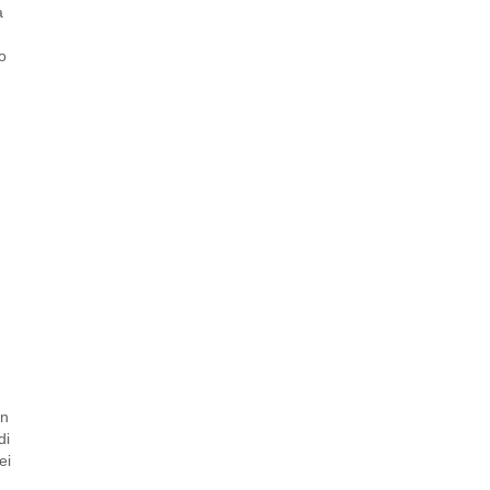
a
lo
.
on
di
ei