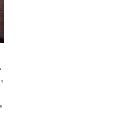
a
un
 e