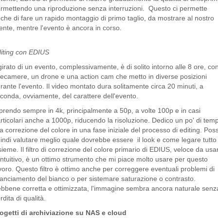
rmettendo una riproduzione senza interruzioni. Questo ci permette
che di fare un rapido montaggio di primo taglio, da mostrare al nostro
iente, mentre l'evento è ancora in corso.
iting con EDIUS
 girato di un evento, complessivamente, è di solito intorno alle 8 ore, co
lecamere, un drone e una action cam che metto in diverse posizioni
rante l'evento. Il video montato dura solitamente circa 20 minuti, a
conda, ovviamente, del carattere dell'evento.
prendo sempre in 4k, principalmente a 50p, a volte 100p e in casi
rticolari anche a 1000p, riducendo la risoluzione. Dedico un po' di tem
la correzione del colore in una fase iniziale del processo di editing. Pos
indi valutare meglio quale dovrebbe essere il look e come legare tutto
sieme. Il filtro di correzione del colore primario di EDIUS, veloce da usa
intuitivo, è un ottimo strumento che mi piace molto usare per questo
voro. Questo filtro è ottimo anche per correggere eventuali problemi di
lanciamento del bianco o per sistemare saturazione o contrasto.
bbene corretta e ottimizzata, l'immagine sembra ancora naturale senz
rdita di qualità.
ogetti di archiviazione su NAS e cloud