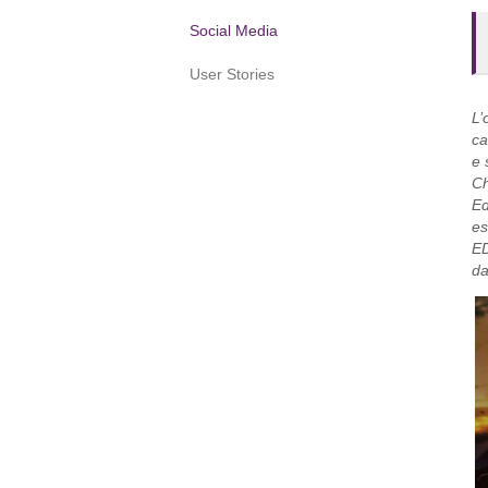
Social Media
User Stories
L’
ca
e 
Ch
Ed
es
ED
da