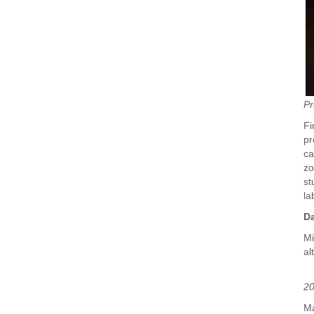
Pr
Fi
pr
ca
zo
st
la
Da
Mi
al
20
Ma