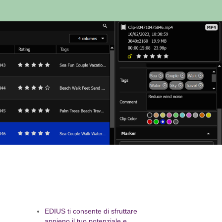
EDIUS ti consente di sfruttare
appieno il tuo potenziale e