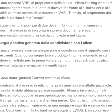
 una cassetta VHS, al proprietario dello studio. Allora l'editing video er
uttosto ingombrante in quanto si doveva far fronte alle limitazioni e alla
alità piuttosto scarsa delle macchine VHS. Tuttavia, al proprietario del
udio è piaciuto il mio "lavoro".
 quel giorno in poi - più di due decenni fa - non ho mai smesso di
dermi il processo di raccontare storie e documentare eventi,
nservando momenti preziosi da condividere nel futuro.
ergia positiva generata dalla condivisione con i clienti
 piace lavorare insieme alle persone e questo include il rapporto con i
ei clienti. Quando consegno loro il prodotto finto, nel momento in cui
dono il risultato per la prima volta e danno un feedback così positivo,
cevo altrettanta energia per i progetti futuri.
 anni dopo: godersi il lavoro con i miei clienti
 contrario, il processo di editing nei primi anni non era affatto piacevole
 realtà, è stato abbastanza scoraggiante. All'inizio lavoravo con altri
ftware, molto popolari in post-produzione, ma ho perso molto sonno c
tti i crash del sistema e ore di editing perse. Quindi, ero molto ansioso 
ovare altre soluzioni sperando in una maggiore stabilità e salvando i mi
rvi. Circa dieci anni fa ho finalmente scoperto EDIUS. E mi sono reso