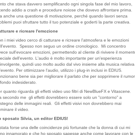
nto che stava davvero semplificando ogni singola fase del mio lavoro,
cendo addio a crash e procedure noiose che dovevo affrontare prima.
a anche una questione di motivazione, perché quando lavori senza
oblemi puoi sfruttare tutto il tuo potenziale e goderti la parte creativa.
tturare e ricreare l'emozione
n i miei video cerco di catturare e ricreare l'atmosfera e le emozioni
ll'evento. Spesso non seguo un ordine cronologico. Mi concentro
vece sull'evocare emozioni, permettendo al cliente di rivivere il moment
eciale dell'evento. L'audio è molto importante per un'esperienza
involgente, quindi uso molto audio dal vivo insieme alla musica relativa
l'evento. Per ottimizzare l'audio, utilizzo i plug-in inclusi in EDIUS.
nzionano bene sia per migliorare il parlato che per sopprimere il rumo
 fondo indesiderato.
r quanto riguarda gli effetti video uso filtri di NewBlueFX e Vitascene.
 secondo me gli effetti dovrebbero essere solo un "contorno" a
stegno delle immagini reali. Gli effetti visivi non dovrebbero mai
minare il video.
 sposato Silvia, un editor EDIUS!
stata forse una delle coincidenze più fortunate che la donna di cui mi
no innamorato e che ho sposato sapesse anche come lavorare con le