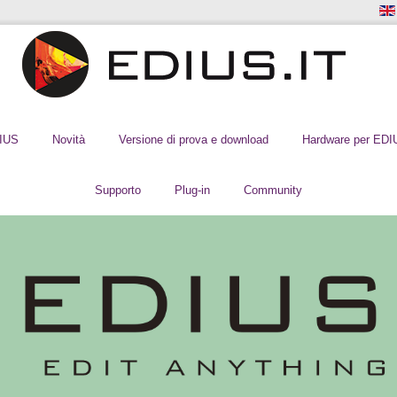
DIUS
Novità
Versione di prova e download
Hardware per EDI
Supporto
Plug-in
Community