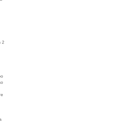
n 2
po
so
re
a