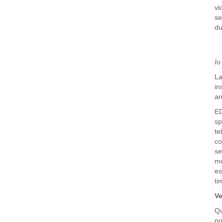
vi
se
du
Io
La
in
an
ED
sp
te
co
se
mo
es
ti
Ve
Qu
po