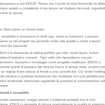
deocamere e con EDIUS! Penso che il punto di vista femminile mi abbi
mpre aiutato a completare il mio lavoro nel migliore dei modi, soprattut
rante le riprese.
 e Silvia siamo un dream team
 sensibilità è necessaria in molti casi, come ai matrimoni. Lavorare
sieme su tali progetti sta giovando molto alla qualità e rende il lavoro
cora più piacevole.
IUS è lo strumento di editing perfetto per tutti i nostri lavori, inclusi
ettacoli teatrali e concerti. Ogni volta che riprendiamo con più
lecamere, facciamo il montaggio come progetto multiticam. EDIUS ci
nsente quindi di passare alle diverse tracce in tempo reale, proprio c
 un regista fosse seduto di fronte a una console live. Ciò rende l'editin
lto intuitivo e qualsiasi transizione che risultasse non così perfetta può
sere facilmente ottimizzata regolando le posizioni di commutazione sul
meline.
locità e versatilità
ando necessario, magari perché il notebook portatile non è così
tente, EDIUS ci permette di ridurre gradualmente la qualità di antepri