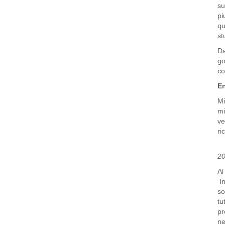
su
pi
qu
st
Da
go
co
En
Mi
mi
ve
ri
20
Al
In
so
tu
pr
ne