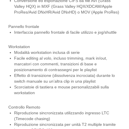
Conversione ed esportazione CIFS da file AVI (Grass
Valley HQX) in MXF (Grass Valley HQX/XDCAM/Apple
ProRes/Avid DNxHR/Avid DNxHD) o MOV (Apple ProRes)
Pannello frontale
Interfaccia pannello frontale di facile utilizzo e jog/shuttle
Workstation
Modalità workstation inclusa di serie
Facile editing al volo, incluso trimming, mark in/out,
marcatori con commenti, transizioni di base e
posizionamento di contrassegni per le playlist
Effetto di transizione (dissolvenza incrociata) durante lo
switch manuale su un’altra clip in una playlist
Scorciatoie di tastiera e mouse personalizzabili sulla
workstation
Controllo Remoto
Riproduzione sincronizzata utilizzando ingresso LTC
(Timecode chasing)
Riproduzione sincronizzata per unità T2 multiple tramite