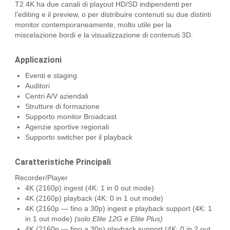
T2 4K ha due canali di playout HD/SD indipendenti per
l’editing e il preview, o per distribuire contenuti su due distinti
monitor contemporaneamente, molto utile per la
miscelazione bordi e la visualizzazione di contenuti 3D.
Applicazioni
Eventi e staging
Auditori
Centri A/V aziendali
Strutture di formazione
Supporto monitor Broadcast
Agenzie sportive regionali
Supporto switcher per il playback
Caratteristiche Principali
Recorder/Player
4K (2160p) ingest (4K: 1 in 0 out mode)
4K (2160p) playback (4K: 0 in 1 out mode)
4K (2160p — fino a 30p) ingest e playback support (4K: 1
in 1 out mode)
(solo Elite 12G e Elite Plus)
4K (2160p — fino a 30p) playback support (4K: 0 in 2 out