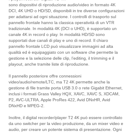
sono dispositivi di riproduzione audio/video in formato 4K
DCI, 4K UHD o HD/SD, disponibili in tre diverse configurazioni
per adattarsi ad ogni situazione. I controlli di trasporto sul
pannello frontale hanno la classica operatività di un VTR
tradizionale. In modalità 4K (DCI o UHD), è supportato un
canale 4K in record o play. In modalità HD/SD sono
supportati due canali di play e uno di record. Il chiaro
pannello frontale LCD può visualizzare immagini ad alta
qualità ed è equipaggiato con un software che permette la
gestione e la selezione delle clip, l’editing, il trimming e il
playout, anche tramite liste di riproduzione.
Il pannello posteriore offre connessioni
video/audio/remote/LTC, ma T2 4K permette anche la
gestione di file tramite porta USB 3.0 o rete Gigabit Ethernet,
inclusi i formati Grass Valley HQX, XAVC, XAVC S, XDCAM,
P2, AVC-ULTRA, Apple ProRes 422, Avid DNxHR, Avid
DNxHD e MPEG-2.
Inoltre, il digital recorder/player T2 4K può essere controllato
da uno switcher per la video produzione, da un mixer video e
audio, per creare un potente sistema di presentazione. Ogni