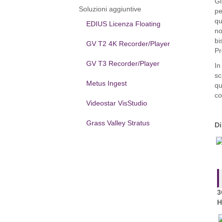
Gl
Soluzioni aggiuntive
pe
qu
EDIUS Licenza Floating
no
bi
GV T2 4K Recorder/Player
Pr
GV T3 Recorder/Player
In
sc
Metus Ingest
qu
co
Videostar VisStudio
Grass Valley Stratus
Di
3
H