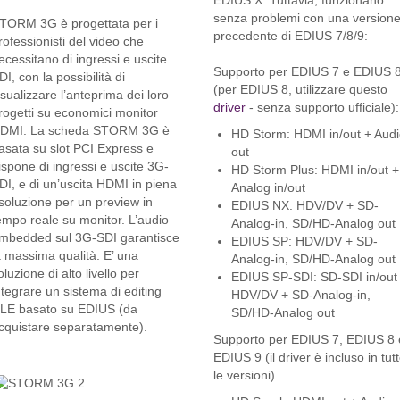
EDIUS X. Tuttavia, funzionano
senza problemi con una version
TORM 3G è progettata per i
precedente di EDIUS 7/8/9:
rofessionisti del video che
ecessitano di ingressi e uscite
Supporto per EDIUS 7 e EDIUS 
DI, con la possibilità di
(per EDIUS 8, utilizzare questo
isualizzare l’anteprima dei loro
driver
- senza supporto ufficiale):
rogetti su economici monitor
DMI. La scheda STORM 3G è
HD Storm: HDMI in/out + Audi
asata su slot PCI Express e
out
ispone di ingressi e uscite 3G-
HD Storm Plus: HDMI in/out +
DI, e di un’uscita HDMI in piena
Analog in/out
isoluzione per un preview in
EDIUS NX: HDV/DV + SD-
empo reale su monitor. L’audio
Analog-in, SD/HD-Analog out
mbedded sul 3G-SDI garantisce
EDIUS SP: HDV/DV + SD-
a massima qualità. E’ una
Analog-in, SD/HD-Analog out
oluzione di alto livello per
EDIUS SP-SDI: SD-SDI in/out
ntegrare un sistema di editing
HDV/DV + SD-Analog-in,
LE basato su EDIUS (da
SD/HD-Analog out
cquistare separatamente).
Supporto per EDIUS 7, EDIUS 8 
EDIUS 9 (il driver è incluso in tut
le versioni)