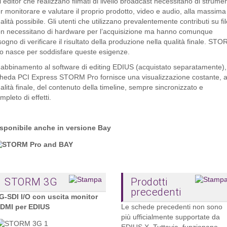
i editor che realizzano filmati di livello broadcast necessitano di strumen
r monitorare e valutare il proprio prodotto, video e audio, alla massima
alità possibile. Gli utenti che utilizzano prevalentemente contributi su fil
n necessitano di hardware per l’acquisizione ma hanno comunque
sogno di verificare il risultato della produzione nella qualità finale. ST
o nasce per soddisfare queste esigenze.
 abbinamento al software di editing EDIUS (acquistato separatamente),
heda PCI Express STORM Pro fornisce una visualizzazione costante, 
alità finale, del contenuto della timeline, sempre sincronizzato e
mpleto di effetti.
sponibile anche in versione Bay
STORM 3G
Prodotti
precedenti
G-SDI I/O con uscita monitor
DMI per EDIUS
Le schede precedenti non sono
più ufficialmente supportate da