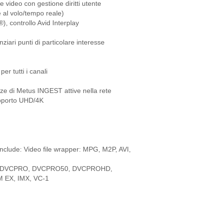
 video con gestione diritti utente
e al volo/tempo reale)
, controllo Avid Interplay
nziari punti di particolare interesse
r tutti i canali
anze di Metus INGEST attive nella rete
supporto UHD/4K
 include: Video file wrapper: MPG, M2P, AVI,
DV, DVCPRO, DVCPRO50, DVCPROHD,
 EX, IMX, VC-1