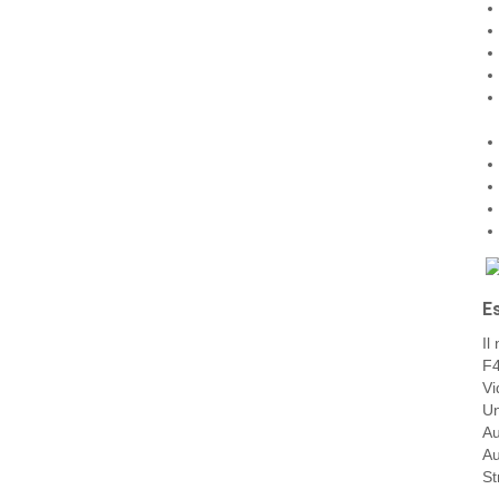
E
Il
F
V
Un
Au
A
St