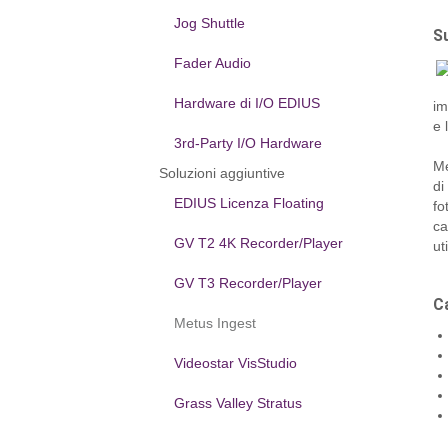
Jog Shuttle
S
Fader Audio
Hardware di I/O EDIUS
im
e 
3rd-Party I/O Hardware
Me
Soluzioni aggiuntive
di
EDIUS Licenza Floating
fo
ca
GV T2 4K Recorder/Player
ut
GV T3 Recorder/Player
C
Metus Ingest
Videostar VisStudio
Grass Valley Stratus