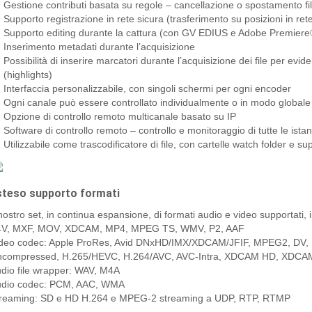
Gestione contributi basata su regole – cancellazione o spostamento file
Supporto registrazione in rete sicura (trasferimento su posizioni in ret
Supporto editing durante la cattura (con GV EDIUS e Adobe Premiere®)
Inserimento metadati durante l’acquisizione
Possibilità di inserire marcatori durante l’acquisizione dei file per evide
(highlights)
Interfaccia personalizzabile, con singoli schermi per ogni encoder
Ogni canale può essere controllato individualmente o in modo globale pe
Opzione di controllo remoto multicanale basato su IP
Software di controllo remoto – controllo e monitoraggio di tutte le ist
Utilizzabile come trascodificatore di file, con cartelle watch folder e 
steso supporto formati
 nostro set, in continua espansione, di formati audio e video supportati,
4V, MXF, MOV, XDCAM, MP4, MPEG TS, WMV, P2, AAF
ideo codec: Apple ProRes, Avid DNxHD/IMX/XDCAM/JFIF, MPEG2, 
compressed, H.265/HEVC, H.264/AVC, AVC-Intra, XDCAM HD, XDCAM
dio file wrapper: WAV, M4A
udio codec: PCM, AAC, WMA
reaming: SD e HD H.264 e MPEG-2 streaming a UDP, RTP, RTMP