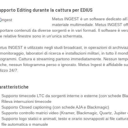
upporto Editing durante la cattura per EDIUS
Metus INGEST è un software dedicato all’a
materiale multimediale. Metus INGEST of
portare contenuti da diverse sorgenti e in vari formati. Il software è vera
le relative finestre sono in un’unica schermata.
tus INGEST è utilizzato negli studi broadcast, in operazioni di archiviaz
 monitoraggio, laboratori di ricerca e installazioni militari, in tutto il m
togrammi. Cattura e streaming partono immediatamente. Nessun temp
che, nessun fotogramma perso o ignorato. Metus Ingest è affidabile sul l
ilizzo 24/7.
aratteristiche
Supporto timecode LTC da sorgenti interne o esterne (con schede Bl
Rileva interruzioni timecode
Supporto Closed captioning (con schede AJA e Blackmagic)
Supporto controllo matrici video (Kramer, Blackmagic, Quartz, Jupiter 
Supporto logo statici e animati, testo e orario sovrapposti ai file cattu
file automatica o manuale