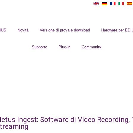
DIUS
Novità
Versione di prova e download
Hardware per EDI
Supporto
Plug-in
Community
etus Ingest: Software di Video Recording,
treaming